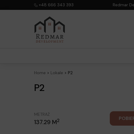
+48 666 343 393
Redmar Dev
Home
>
Lokale
>
P2
P2
METRAŻ
POBIE
2
137.29 M