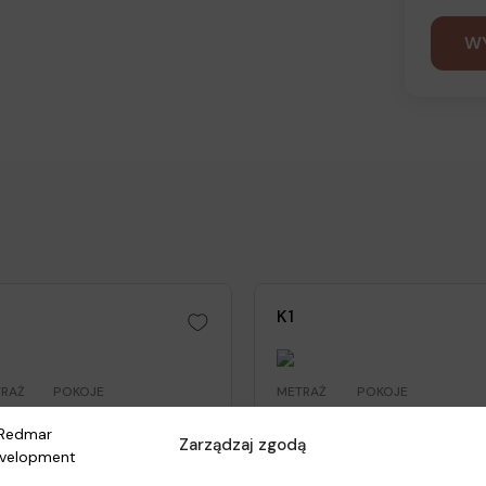
K1
RAŻ
POKOJE
METRAŻ
POKOJE
7.29 m²
4
154.87 m²
4
ódek i taras
STATUS
Ogródek i taras
STATUS
Zarządzaj zgodą
3 m²
Zarezerwowane
467 m²
Zarezerwowa
na
Cena