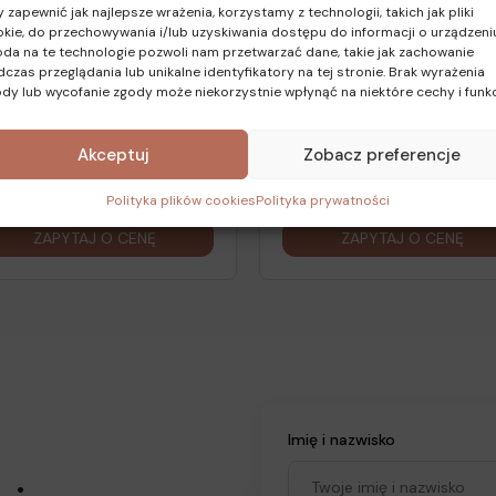
 zapewnić jak najlepsze wrażenia, korzystamy z technologii, takich jak pliki
 000,00 zł - 6
930 000,00 zł - 6
kie, do przechowywania i/lub uzyskiwania dostępu do informacji o urządzeni
3,86 zł/m²
005,04 zł/m²
da na te technologie pozwoli nam przetwarzać dane, takie jak zachowanie
czas przeglądania lub unikalne identyfikatory na tej stronie. Brak wyrażenia
dy lub wycofanie zgody może niekorzystnie wpłynąć na niektóre cechy i funkc
Akceptuj
Zobacz preferencje
Polityka plików cookies
Polityka prywatności
ZAPYTAJ O CENĘ
ZAPYTAJ O CENĘ
Imię i nazwisko