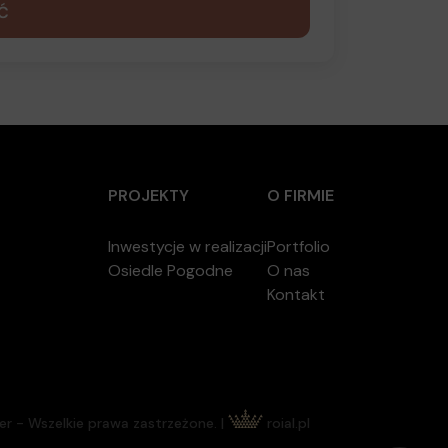
PROJEKTY
O FIRMIE
Inwestycje w realizacji
Portfolio
Osiedle Pogodne
O nas
Kontakt
 - Wszelkie prawa zastrzeżone. |
roial.pl