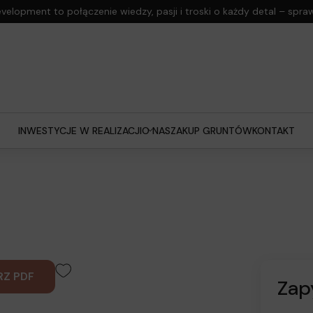
elopment to połączenie wiedzy, pasji i troski o każdy detal –
spra
INWESTYCJE W REALIZACJI
O NAS
ZAKUP GRUNTÓW
KONTAKT
RZ PDF
Zap