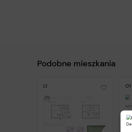
Podobne mieszkania
L1
O1
MET
13
Ogr
43
Ce