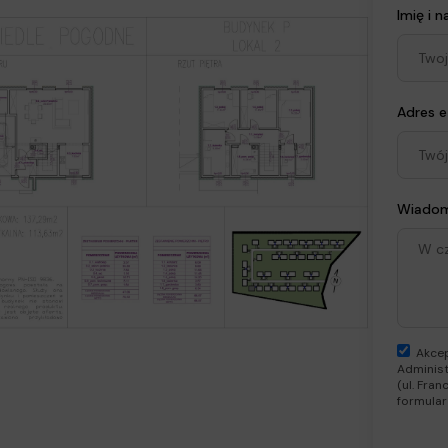
Imię i 
Adres e
Wiado
Akcep
Administ
(ul. Fra
formular