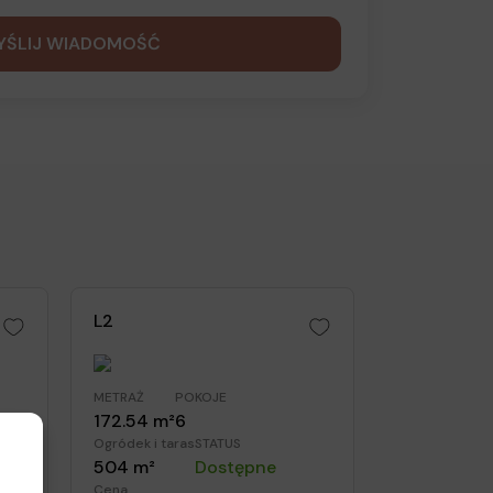
L2
METRAŻ
POKOJE
172.54 m²
6
Ogródek i taras
STATUS
ne
504 m²
Dostępne
Cena