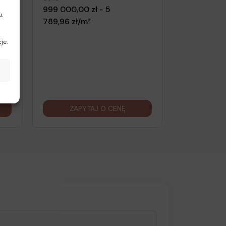
999 000,00 zł - 5
u.
789,96 zł/m²
je.
ZAPYTAJ O CENĘ