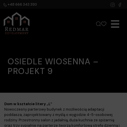
+48 666 343 393
OSIEDLE WIOSENNA –
PROJEKT 9
Dom w kształcie litery „L”
Nowoczesny parterowy budynek z możliwością adaptacji
poddasza, zaprojektowany z myślą o wygodzie 4-5-osobowej
rodziny. Przestronny salon z jadalnią, duża kuchnia ze spiżarnią
oraz trzy sypialnie na parterze tworzą komfortową strefę dzienną i